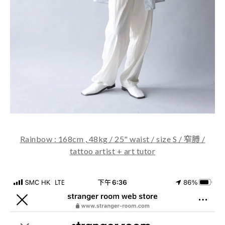
Rainbow : 168cm , 48kg / 25" waist / size S /
窄膊
/
tattoo artist + art tutor