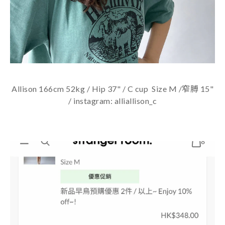
Allison 166cm 52kg / Hip 37" / C cup Size M /窄膊 15"
/ instagram: alliallison_c