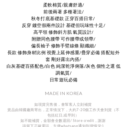
柔軟棉質/親膚舒適/
前後兩著 多種著法/
秋冬打底基礎款 正穿百搭日常/
反穿 鏤空假兩件設計 基礎但玩味性十足/
高平領 修飾斜方肌 氣質設計/
附贈同色腰帶 可作腰帶或領帶/
偏長袖子 修飾手臂線條 顯纖細/
長款 修飾身材比例 視覺上延伸感重/疊穿必備 搭配短外
套 剛好露出內搭/
白灰基礎百搭配色/白色 純潔乾淨俐落/灰色 個性之選 低
調氣質/
日常遊玩必備
MADE IN KOREA
如現貨完售後，會幫客人立刻補貨
貨品由韓國廠商寄出，正常情況下，大約7-20個工作天會到貨（不
包括紅日,或早到）
如不能補貨，金額會全數退回/ Store credit，謝謝
請留下正確電話，方便whatsapp通知到貨情況:)