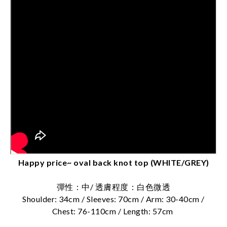
Happy price~ oval back knot top (WHITE/GREY)
彈性：中/ 透膚程度：白色微透
Shoulder: 34cm / Sleeves: 70cm / Arm: 30-40cm /
Chest: 76-110cm / Length: 57cm