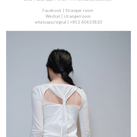
Facebook | Stranger room
Wechat | strangerroom
whatsapp/signal | +852 60633820