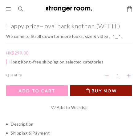
Happy price~ oval back knot top (WHITE)
Welcome to Stroll down for more looks, size & video。^‿^。
HK$299.00
Hong Kong~free shipping on selected categories
Quantity
ADD TO CART
BUY NOW
Add to Wishlist
Description
Shipping & Payment