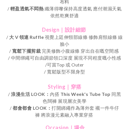
布料
/
輕盈透氣不悶熱
纖薄得嚟保持高度透氣
應付潮濕天氣
依然乾爽舒適
Design｜設計細節
/
大 V 領連 Ruffle
視覺上廷伸頸部線條 修飾肩頸線條 線
臉小
/
寬鬆下擺剪裁
完美修飾小腹線條 穿出自在嘅空間感
/ 中間绑繩可自由調節領口深度 展現不同程度嘅小性感
/可當Top 或 Outer
/
寬鬆版型不限身型
Styling｜穿搭
/
浪漫生活 LOOK：
內搭
This Week's Tube Top
同黑
色闊褲 展現層次美學
/
都會都會
LOOK
：
打開綁繩作為薄外套
襯一件牛仔
褲
將浪漫元素融入專業穿搭
Occasion｜場合