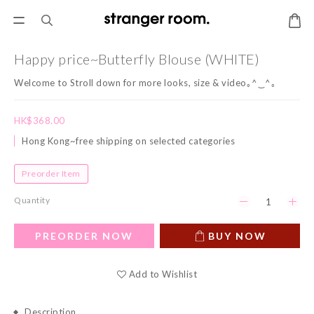
Happy price~Butterfly Blouse (WHITE)
Welcome to Stroll down for more looks, size & video｡^‿^｡
HK$368.00
Hong Kong~free shipping on selected categories
Preorder Item
Quantity
PREORDER NOW
BUY NOW
Add to Wishlist
Description