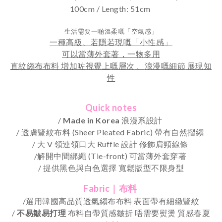
100cm / Length: 51cm
生活需要一啲溫柔嘅「空氣感」
一種高級、若隱若現嘅「小性感」
可以當薄外套著，一物多用
直紋縐布布料
增加咗視覺上嘅層次
、
浪漫嘅細節
展現知
性
Quick notes
/
Made in Korea
浪漫系設計
/ 透膚豎紋布料 (Sheer Pleated Fabric) 帶有自然摺縐
/ 大 V 領連領口大 Ruffle 設計 修飾肩頸線條
/解開中間綁繩 (Tie-front) 可當薄外套穿著
/
提供黑色與白色選擇
寬鬆版型不限身型
Fabric｜布料
/選用韓國高品質透氣縐布布料 表面帶有細緻豎紋
/
不易皺易打理
布料自帶質感皺折 唔需要熨燙 質感春夏