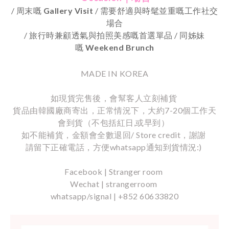
/
周末嘅
Gallery Visit
/
需要舒適與時髦並重嘅工作社交
場合
/
旅行時兼顧透氣與拍照美感嘅首選單品
/
同姊妹
嘅
Weekend Brunch
MADE IN KOREA
如現貨完售後，會幫客人立刻補貨
貨品由韓國廠商寄出，正常情況下，大約7-20個工作天
會到貨（不包括紅日,或早到）
如不能補貨，金額會全數退回/ Store credit，謝謝
請留下正確電話，方便whatsapp通知到貨情況:)
Facebook | Stranger room
Wechat | strangerroom
whatsapp/signal | +852 60633820