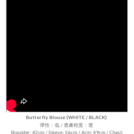
Butterfly Blouse (WHITE / BLACK)
彈性：低 / 透膚程度：透
Shoulder: 42cm / Sleeve: 56cm / Arm: 49cm / Chest: