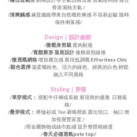
香港濕熱天氣 /
/
清爽觸感
麻質纖維帶來自然嘅乾爽感
不容易起皺
隨時
保持俐落感
/
Design｜設計細節
/
微鬆身剪裁
遮肉顯瘦
/
寬鬆廓形 落肩設計
修飾肩頸線條
/
微透嘅網格
增加層次感 展現低調嘅
Effortless Chic
/
顏色選擇
溫柔嘅粉色、活力的綠色、經典的白色
輕鬆
融入不同風格
Styling｜穿搭
/
單穿模式：
搭配牛仔褲或長裙 展現簡約優雅
日雜風
格/
/
疊穿模式：
將恤衫或 Tee 著喺裡面 露出領口、袖口 增
加視覺豐富度 /
/用金屬飾物或絲巾點綴 提升整體精緻度
/
春天必備透氣
polo top/