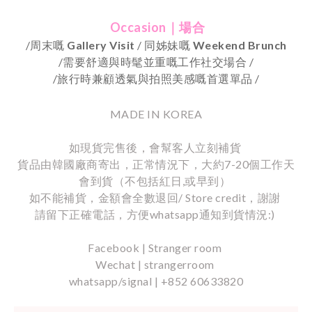
Occasion｜場合
/周末嘅
Gallery Visit
/ 同姊妹嘅
Weekend Brunch
/需要舒適與時髦並重嘅工作社交場合 /
/
旅行時兼顧透氣與拍照美感嘅首選單品
/
MADE IN KOREA
如現貨完售後，會幫客人立刻補貨
貨品由韓國廠商寄出，正常情況下，大約7-20個工作天
會到貨（不包括紅日,或早到）
如不能補貨，金額會全數退回/ Store credit，謝謝
請留下正確電話，方便whatsapp通知到貨情況:)
Facebook | Stranger room
Wechat | strangerroom
whatsapp/signal | +852 60633820