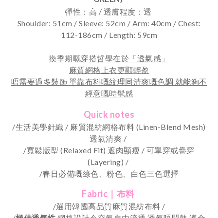
彈性：高 / 透膚程度：透
Shoulder: 51cm / Sleeve: 52cm / Arm: 40cm / Chest:
112-186cm / Length: 59cm
換季期嘅穿搭哲學在於「透氣感」
麻質網格上衣更顯輕盈
唔需要過多裝飾
單靠布料嘅紋理同清爽嘅色調
就能夠不
經意嘅時髦感
Quick notes
/生活美學針織 / 麻質混紡網格布料 (Linen-Blend Mesh)
透氣清爽 /
/寬鬆版型 (Relaxed Fit) 遮肉顯瘦 / 可單穿或疊穿
(Layering) /
/
春日必備嘅綠色、粉色、白色三色選擇
Fabric｜布料
/選用韓國高品質麻質混紡布料 /
/
極佳透氣性
網格設計令空氣自由流通 透氣唔悶熱 適合