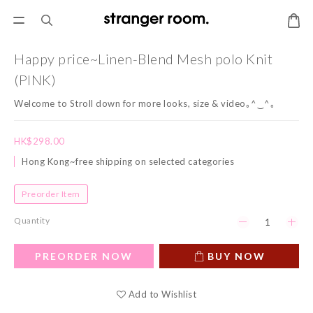
Happy price~Linen-Blend Mesh polo Knit
(PINK)
Welcome to Stroll down for more looks, size & video｡^‿^｡
HK$298.00
Hong Kong~free shipping on selected categories
Preorder Item
Quantity
PREORDER NOW
BUY NOW
Add to Wishlist