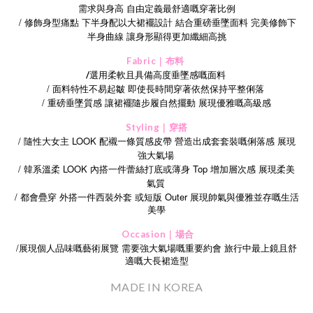
需求與身高 自由定義最舒適嘅穿著比例
/
修飾身型痛點
下半身配以大裙襬設計
結合重磅垂墜面料
完美修飾下
半身曲線
讓身形顯得更加纖細高挑
Fabric｜布料
選用柔軟且具備高度垂墜感嘅面料
/
/ 面料特性不易起皺 即使長時間穿著依然保持平整俐落
/
重磅垂墜質感
讓裙襬隨步履自然擺動
展現優雅嘅高級感
Styling｜穿搭
/ 隨性大女主 LOOK 配襯一條質感皮帶 營造出成套套裝嘅俐落感 展現
強大氣場
/ 韓系溫柔 LOOK 內搭一件蕾絲打底或薄身 Top 增加層次感 展現柔美
氣質
/
Outer
都會疊穿
外搭一件西裝外套
或短版
展現帥氣與優雅並存嘅生活
美學
Occasion｜場合
/
展現個人品味嘅藝術展覽
需要強大氣場嘅重要約會
旅行中最上鏡且舒
適嘅大長裙造型
MADE IN KOREA