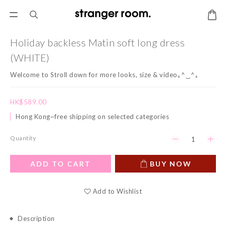
Holiday backless Matin soft long dress
(WHITE)
Welcome to Stroll down for more looks, size & video｡^‿^｡
HK$589.00
Hong Kong~free shipping on selected categories
Quantity
ADD TO CART
BUY NOW
Add to Wishlist
Description