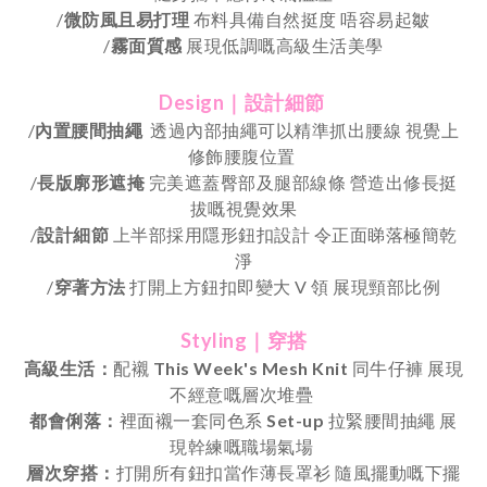
/
微防風且易打理
布料具備自然挺度 唔容易起皺
/
霧面質感
展現低調嘅高級生活美學
Design｜設計細節
/
內置腰間抽繩
透過內部抽繩可以精準抓出腰線 視覺上
修飾腰腹位置
/
長版廓形遮掩
完美遮蓋臀部及腿部線條 營造出修長挺
拔嘅視覺效果
/
設計細節
上半部採用隱形鈕扣設計 令正面睇落極簡乾
淨
/
穿著方法
打開上方鈕扣即變大
V
領
展現頸部比例
Styling｜穿搭
高級生活：
配襯
This Week's Mesh Knit
同牛仔褲 展現
不經意嘅層次堆疊
都會俐落：
裡面襯一套同色系
Set-up
拉緊腰間抽繩 展
現幹練嘅職場氣場
層次穿搭：
打開所有鈕扣當作薄長罩衫
隨風擺動嘅下擺