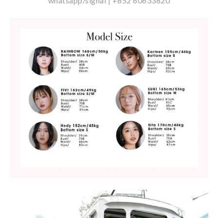
whatsapp/signal | +852 60633820