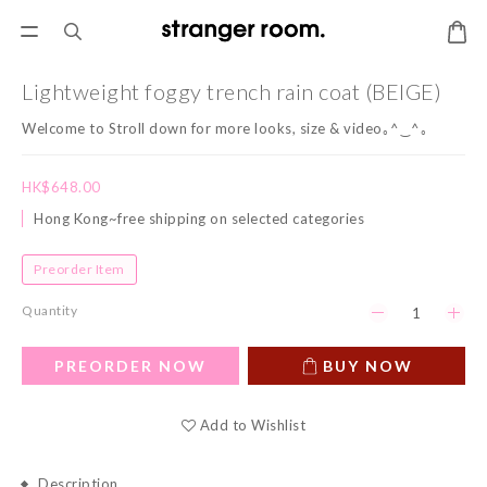
Lightweight foggy trench rain coat (BEIGE)
Welcome to Stroll down for more looks, size & video｡^‿^｡
HK$648.00
Hong Kong~free shipping on selected categories
Preorder Item
Quantity
PREORDER NOW
BUY NOW
Add to Wishlist
Description