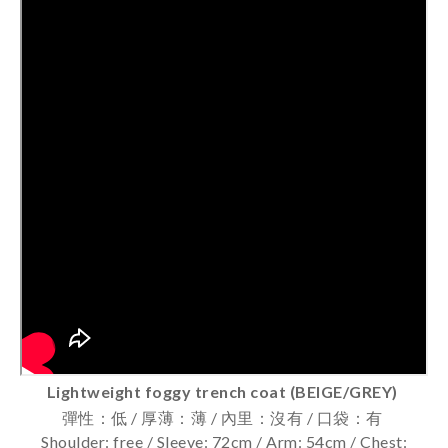
Lightweight foggy trench coat (BEIGE/GREY)
彈性：低 / 厚薄：薄 / 內里：沒有 / 口袋：有
Shoulder: free / Sleeve: 72cm / Arm: 54cm / Chest: