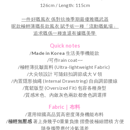
126cm / Length: 115cm
一件好嘅風衣 係對抗換季期最優雅嘅武器
呢款極輕薄嘅長款風衣 賦予咗一種「流動嘅氣場」
追求嘅係一種進退有據嘅美學
Quick notes
/
Made in Korea
生活美學機能款
/可作rain coat~~
/極輕薄抗皺面料 (Ultra-lightweight Fabric)
/大尖領設計 可隨鈕扣調節成大 V 領
/內置隱形抽繩 (Internal Drawstring) 自由調節腰線
/寬鬆版型 (Oversized Fit) 包容各種身型
/
質感米色、內斂灰色兩款都會色調選擇
Fabric｜布料
/選用韓國高品質高密度薄身機能布料
/
極輕無壓感
著上身幾乎0重量負擔 摺疊後極細體積 方便
隨身攜帶應付冷氣溫差