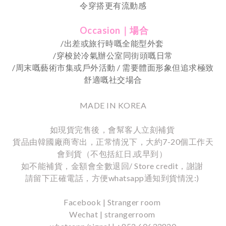
令穿搭更有流動感
Occasion｜場合
/出差或旅行時嘅全能型外套
/穿梭於冷氣辦公室同街頭嘅日常
/
周末嘅藝術市集或戶外活動
/
需要體面形象但追求極致
舒適嘅社交場合
MADE IN KOREA
如現貨完售後，會幫客人立刻補貨
貨品由韓國廠商寄出，正常情況下，大約7-20個工作天
會到貨（不包括紅日,或早到）
如不能補貨，金額會全數退回/ Store credit，謝謝
請留下正確電話，方便whatsapp通知到貨情況:)
Facebook | Stranger room
Wechat | strangerroom