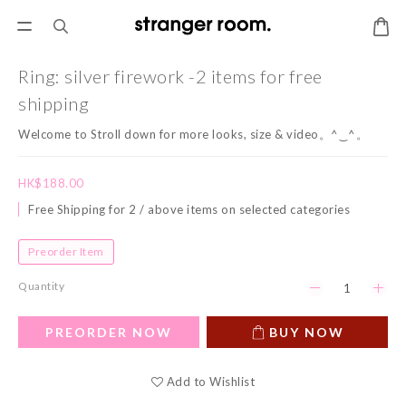
Ring: silver firework -2 items for free
shipping
Welcome to Stroll down for more looks, size & video。^‿^。
HK$188.00
Free Shipping for 2 / above items on selected categories
Preorder Item
Quantity
PREORDER NOW
BUY NOW
Add to Wishlist