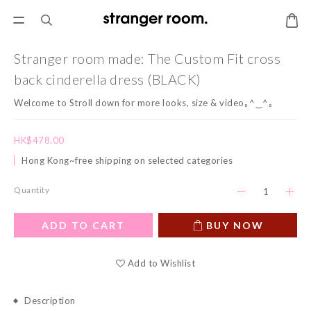
Stranger room made: The Custom Fit cross
back cinderella dress (BLACK)
Welcome to Stroll down for more looks, size & video｡^‿^｡
HK$478.00
Hong Kong~free shipping on selected categories
Quantity
ADD TO CART
BUY NOW
Add to Wishlist
Description