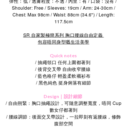
彈性：低 / 透膚程度：不透 / 內里：有 / 口袋：沒有 /
Shoulder: Free / Sleeves: 19cm / Arm: 24-30cm /
Chest: Max 98cm / Waist: 88cm (34.6") / Length:
117.5cm
SR 自家製極簡系列 胸口腰線自由定義
包容唔同身型嘅生活美學
Quick notes
/ 抽繩領口 任何上圍都著到
/ 後背交叉帶 自由收窄腰線
/ 藍色格仔 輕盈柔軟襯衫布
/ 黑色純色 挺身俐落有細節
Design｜設計細節
/ 自由朔緊：胸口抽繩設計，可隨意調整寬度，唔同 Cup
數女仔都著到
/ 腰線調節：後面交叉帶設計，一拉即刻有返腰線，修飾
腹部空間