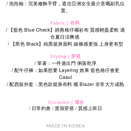
/ 泡泡袖：完美修飾手臂，遮住亞洲女生最介意嘅副乳位
置。
Fabric｜布料
/ 【藍色 Blue Check】經典格仔襯衫布 質感輕盈柔軟 適
合夏日涼爽感
/ 【黑色 Black】純黑挺身面料 線條感更強 上身更有型
Styling｜穿搭
/ 單著：一件過出門 俐落乾淨
/ 配牛仔褲：如果想要 Layering 效果 藍色格仔會更
Casul
/ 配西裝外套：黑色款挺身布料 襯 Blazer 非常大方成熟
Occasion｜場合
/ 日常約會 / 渡假穿搭 / 質感上班日
MADE IN KOREA