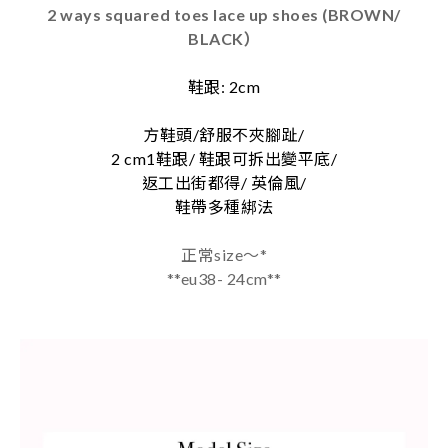
2 ways squared toes lace up shoes (BROWN/
BLACK）
鞋跟: 2cm
方鞋頭/舒服不夾腳趾/
2 cm1鞋跟/ 鞋跟可拆出變平底/
返工出街都得/ 英倫風/
鞋帶多種綁法
正常size～*
**eu38- 24cm**