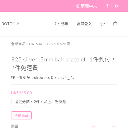
繁體中文
$
HKD
搜尋
會員登入
BOTTOM
BRAND PICKS
Beauty
SHOES&BAG
HAT&A
全部商品
>
HAT&ACC
>
925 silver 銀
925 silver: 5mm ball bracelet -1件到付，
2件免運費
往下看更多lookbooks & Size ｡^‿^｡
HK$355.00
指定分類，2件 / 以上~ 免快遞
預購商品
數量