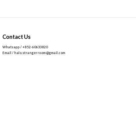
Contact Us
Whatsapp / +852-60633820
Email / halo.strangerroom@gmail.com
Retail store
Main~
2
AIRSIDE 3
L309
九龍啟德協調道
號
樓
號舖 /
Airside mall , shop 309 , 2 Concorde Rd, Kai Tak, Hong Kong
Monday - Sunday , Everyday 12:30-8:30PM / 星期一至日 ,
12:30-8:30PM