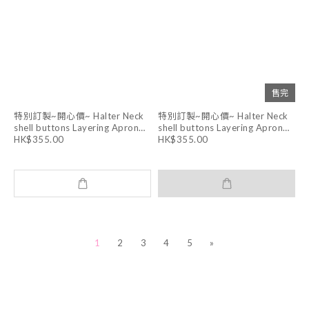
售完
特別訂製~開心價~ Halter Neck
特別訂製~開心價~ Halter Neck
shell buttons Layering Apron
shell buttons Layering Apron
Dress (WHITE )
Dress (DARK GREY)
HK$355.00
HK$355.00
1
2
3
4
5
»