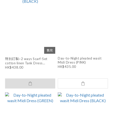
售完
Day-to-Night pleated wasit
特別訂製~2 ways Scarf-Set
Midi Dress (PINK)
cotton linen Tank Dress
HK$435.00
(BLACK)
HK$438.00