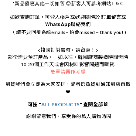
*
T & C
新品優惠其他一切如舊
😊
新客人可參考網站
如欲查詢訂單，可登入帳戶或歡迎隨時於
訂單留言
或
WhatsApp
聯絡我們
（ 請不要回覆系統emails~ 怕會missed ~ thank you! )
<
>
韓國訂製需時，請留意！
部份需要預訂產品，一如以往，韓國廠商製造時間需時
10-20
個工作天或會因材料影響問題而斷貨.
急單請再作考慮
到貨我們會立即為大家安排，或者選擇貨到通知到店自取
❤️
可按 "
ALL PRODUCTS
" 查閱全部🐰
謝謝留意我們，享受你的私人購物時間