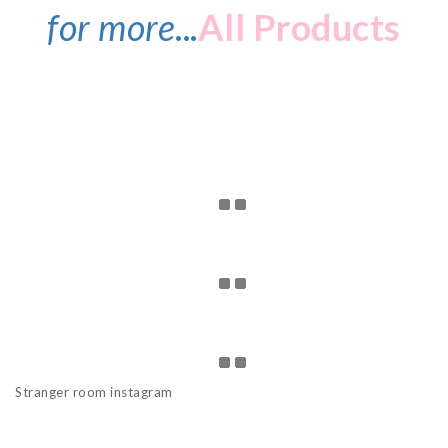
for more
...
All Products
Stranger room instagram