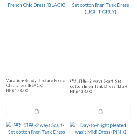
Vacation-Ready Texture French
特別訂製~2 ways Scarf-Set
Chic Dress (BLACK)
cotton linen Tank Dress (LIGHT
HK$478.00
GREY)
HK$438.00