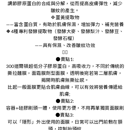
調節膠原蛋白的合成與分解，從而提高皮膚彈性，減少
皺紋的產生。
🔷蛋黃提取物
——富含蛋白質，有助於肌膚保濕，增加彈力、補充營養
🔶4種專利發酵提取物（發酵大麥、發酵梨汁、發酵豆、
發酵石榴）
——具有保濕、改善皺紋功效
❤️‍🔥
●賣點1:
300道爾頓超低分子膠原蛋白，高吸收力，不同於傳統的
撕拉麵膜，面霜膜劑型面膜，透明後宛若第二層肌膚，
揭開時肌膚無撕扯感。
比起一般面膜更貼合肌膚曲線，可以有效將營養傳遞給
肌膚;
●賣點2:
容器+硅膠刷頭一體，使用更方便，不用再單獨買面膜刷
●賣點3:
可以「隱形」外出使用的面膜，日常可以出門前敷在額
頭，控制抬頭紋