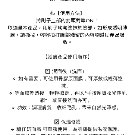
👍【使用方法】
將刷子上部的箭頭對準ON。
取適量本產品，用刷子均勻塗抹於臉部，如形成透明薄
膜，請撕掉，輕輕拍打臉部殘留的內容物幫助產品吸
收。
【
】
護膚產品使用順序
1️⃣ 潔面後（洗面）
🔹 如有需要，可使用骨膠原面膜，可厚敷或輕薄塗
抹。
🔹 等面膜乾透後，輕輕搣走，再以*手按摩吸收光澤乳
霜*，或直接洗面亦可。
🔹 功效：調理膚質、收細毛孔，帶來自然光澤感。
2️⃣ 保濕修護
🔹 驢仔奶面霜 可單獨使用，為肌膚提供滋潤保護。