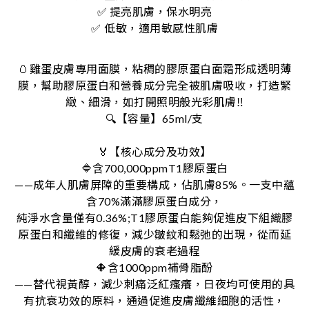
✅ 提亮肌膚，保水明亮
低敏，適用敏感性肌膚
✅
🥚雞蛋皮膚專用面膜，粘稠的膠原蛋白面霜形成透明薄
膜，幫助膠原蛋白和營養成分完全被肌膚吸收，打造緊
緻、細滑，如打開照明般光彩肌膚‼️
🔍【容量】65ml/支
🏅️【核心成分及功效】
🔷含700,000ppmT1膠原蛋白
——成年人肌膚屏障的重要構成，佔肌膚85%。一支中蘊
含70%滿滿膠原蛋白成分，
純淨水含量僅有0.36%;T1膠原蛋白能夠促進皮下組織膠
原蛋白和纖維的修復，減少皺紋和鬆弛的出現，從而延
緩皮膚的衰老過程
🔶含1000ppm補骨脂酚
——替代視黃醇，減少刺痛泛紅瘙癢，日夜均可使用的具
有抗衰功效的原料，通過促進皮膚纖維細胞的活性，