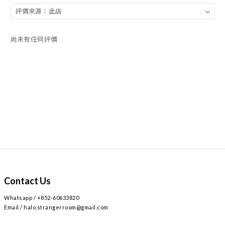
尚未有任何評價
Contact Us
Whatsapp / +852-60633820
Email / halo.strangerroom@gmail.com