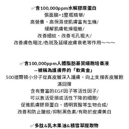
✅
含100,000ppm水解膠原蛋白
張面膜=1整瓶精華/
高營養、高保濕使肌膚富有生機/
緩解肌膚乾燥粗糙/
改善細紋、改善毛孔粗大/
改善膚色暗沈/色斑及延緩皮膚衰老等作用～～～
✅
含100,000ppm人體脂肪基質細胞培養液
—被稱為護膚界的「軟黃金」
500道爾頓小分子從真皮層深入護膚，向上支撐表皮層飽
滿回彈
含有豐富的EGF因子等活性因子/
可以激活受損或活性下降的細胞/
促進肌膚膠原蛋白、透明質酸等生物合成/
改善和防止皺紋/抑制黑色素/有助於皮膚美白
✅
多肽&乳木果油&積雪草提取物