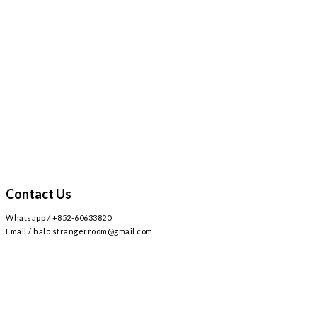
Contact Us
Whatsapp / +852-60633820
Email / halo.strangerroom@gmail.com
Retail store