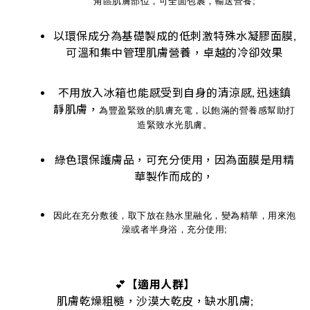
角區肌膚部位，可全面包裹，輸送營養;
以環保成分為基礎製成的低刺激特殊水凝膠面膜,
可溫和集中管理肌膚營養，卓越的冷卻效果
不用放入冰箱也能感受到自身的清涼感, 迅速鎮
靜肌膚，
為豐盈緊致的肌膚充電，以飽滿的營養感幫助打
造緊致水光肌膚。
綠色環保護膚品，可充分使用，因為面膜是用精
華製作而成的，
因此在充分敷後，取下放在熱水里融化，變為精華，用來泡
澡或者半身浴，充分使用;
💕
【適用人群】
肌膚乾燥粗糙，沙漠大乾皮，缺水肌膚;