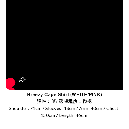
Breezy Cape Shirt (WHITE/PINK)
彈性：低/ 透膚程度：微透
Shoulder: 71cm / Sleeves: 43cm / Arm: 40cm / Chest:
150cm / Length: 46cm