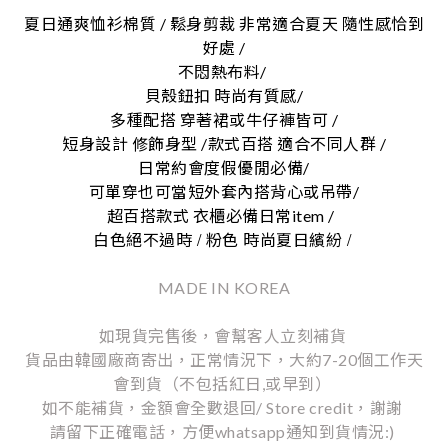
夏日通爽恤衫棉質 / 鬆身剪裁 非常適合夏天 隨性感恰到
好處 /
不悶熱布料/
貝殼鈕扣 時尚有質感/
多種配搭 穿著裙或牛仔褲皆可 /
短身設計 修飾身型 /款式百搭 適合不同人群 /
日常約會度假優閒必備/
可單穿也可當短外套內搭背心或吊帶/
超百搭款式 衣櫃必備日常item /
/
/
白色絕不過時
粉色
時尚夏日繽紛
MADE IN KOREA
如現貨完售後，會幫客人立刻補貨
貨品由韓國廠商寄出，正常情況下，大約7-20個工作天
會到貨（不包括紅日,或早到）
如不能補貨，金額會全數退回/ Store credit，謝謝
請留下正確電話，方便whatsapp通知到貨情況:)