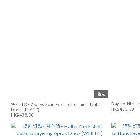
售完
Day-to-Night p
特別訂製~2 ways Scarf-Set cotton linen Tank
HK$435.00
Dress (BLACK)
HK$438.00