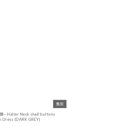
售完
alter Neck shell buttons
n Dress (DARK GREY)