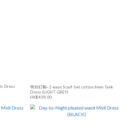
ic Dress
特別訂製~2 ways Scarf-Set cotton linen Tank
Dress (LIGHT GREY)
HK$438.00