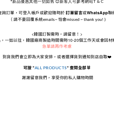
*
T & C
新品優惠其他一切如舊
😊
新客人可參考網站
WhatsApp
查詢訂單，可登入帳戶或歡迎隨時於
訂單留言
或
聯
（ 請不要回覆系統emails~ 怕會missed ~ thank you! )
<
>
韓國訂製需時，請留意！
10-20
品，一如以往，韓國廠商製造時間需時
個工作天或會因材
急單請再作考慮
到貨我們會立即為大家安排，或者選擇貨到通知到店自取
❤️
可按 "
ALL PRODUCTS
" 查閱全部🐰
謝謝留意我們，享受你的私人購物時間