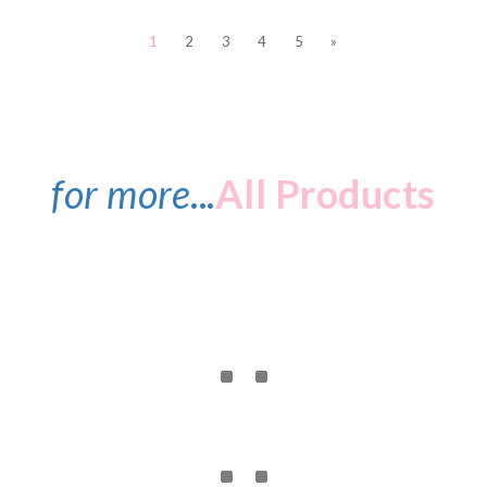
1
2
3
4
5
»
for more
...
All Products