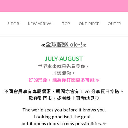
SIDE B
NEW ARRIVAL
TOP
ONE-PIECE
OUTER
全球配送 ok~!
🌍
🌍
JULY-AUGUST
世界本來就是先看見你，
才認識你。
好的形象，
能為你打開更多可能 ✨
Live
不同會員享有專屬優惠，期間亦會有
分享夏日穿搭。
♡
歡迎到門市，或者線上同我哋見
The world sees you before it knows you.
Looking good isn't the goal—
but it opens doors to new possibilities. ✨