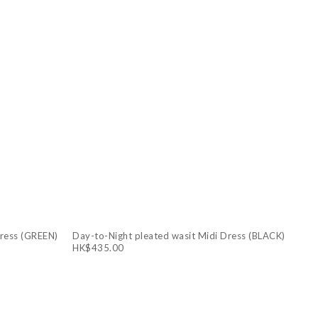
Dress (GREEN)
Day-to-Night pleated wasit Midi Dress (BLACK)
HK$435.00