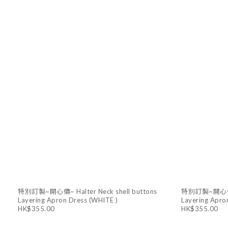
特別訂製~開心價~ Halter Neck shell buttons
特別訂製~開心價~ H
Layering Apron Dress (WHITE )
Layering Apro
HK$355.00
HK$355.00