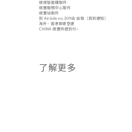
順便智能櫃取件
順豐服務中心取件
順豐站取件
到 Airside no.309店 自取（貨到通知）
海外 - 香港郵寄空運
CHINA 順豐快遞到付~
了解更多