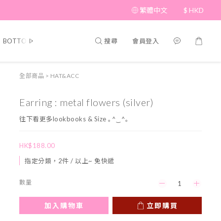
繁體中文
$
HKD
搜尋
會員登入
BOTTOM
BRAND PICKS
Beauty
SHOES&BAG
HAT&A
全部商品
>
HAT&ACC
Earring : metal flowers (silver)
往下看更多lookbooks & Size ｡^‿^｡
HK$188.00
指定分類，2件 / 以上~ 免快遞
數量
加入購物車
立即購買