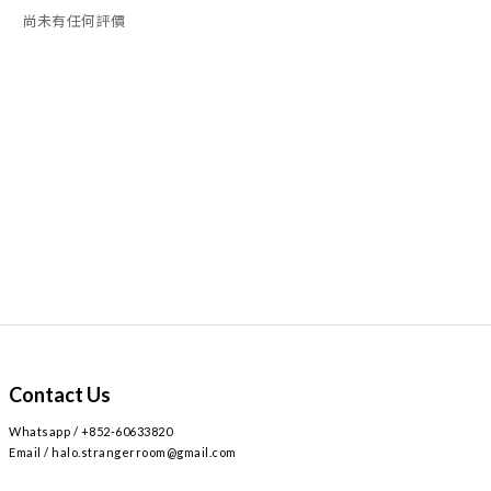
尚未有任何評價
Contact Us
Whatsapp / +852-60633820
Email / halo.strangerroom@gmail.com