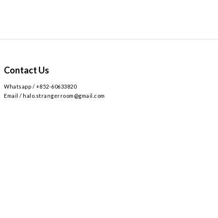
Contact Us
Whatsapp / +852-60633820
Email / halo.strangerroom@gmail.com
Retail store
Main~
2
AIRSIDE 3
L309
九龍啟德協調道
號
樓
號舖 /
Airside mall , shop 309 , 2 Concorde Rd, Kai Tak, Hong Kong
Monday - Sunday , Everyday 12:30-8:30PM / 星期一至日 ,
12:30-8:30PM