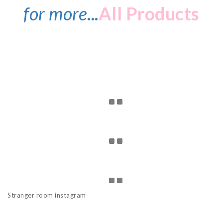
for more
...
All Products
Stranger room instagram