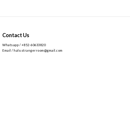
Contact Us
Whatsapp / +852-60633820
Email / halo.strangerroom@gmail.com
Retail store
Main~
2
AIRSIDE 3
L309
九龍啟德協調道
號
樓
號舖 /
Airside mall , shop 309 , 2 Concorde Rd, Kai Tak, Hong Kong
Monday - Sunday , Everyday 12:30-8:30PM / 星期一至日 ,
12:30-8:30PM