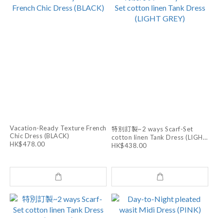
Vacation-Ready Texture French
特別訂製~2 ways Scarf-Set
Chic Dress (BLACK)
cotton linen Tank Dress (LIGHT
HK$478.00
GREY)
HK$438.00