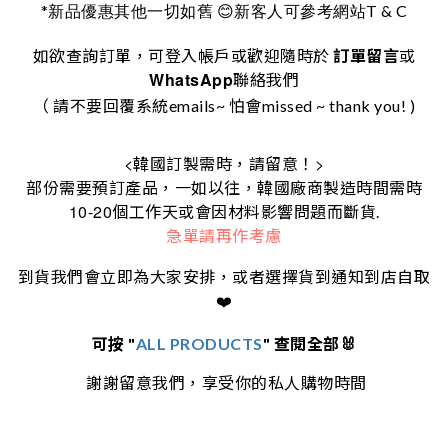
*
T & C
新品優惠其他一切如舊
😊
新客人可參考網站
如欲查詢訂單，可登入帳戶或歡迎隨時於
訂單留言
或
WhatsApp
聯絡我們
（ 請不要回覆系統emails~ 怕會missed ~ thank you! )
<
>
韓國訂製需時，請留意！
部份需要預訂產品，一如以往，韓國廠商製造時間需時
10-20
個工作天或會因材料影響問題而斷貨.
急單請再作考慮
到貨我們會立即為大家安排，或者選擇貨到通知到店自取
❤️
可按 "
ALL PRODUCTS
" 查閱全部🐰
謝謝留意我們，享受你的私人購物時間