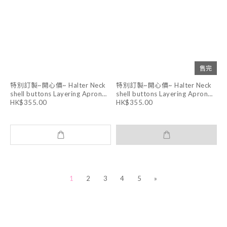
售完
特別訂製~開心價~ Halter Neck
特別訂製~開心價~ Halter Neck
shell buttons Layering Apron
shell buttons Layering Apron
Dress (WHITE )
Dress (DARK GREY)
HK$355.00
HK$355.00
1
2
3
4
5
»