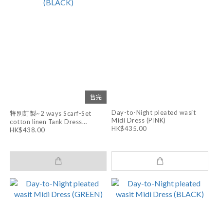
售完
Day-to-Night pleated wasit
特別訂製~2 ways Scarf-Set
Midi Dress (PINK)
cotton linen Tank Dress
HK$435.00
(BLACK)
HK$438.00