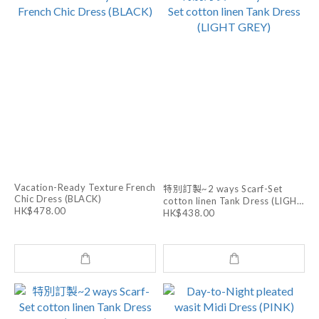
Vacation-Ready Texture French
特別訂製~2 ways Scarf-Set
Chic Dress (BLACK)
cotton linen Tank Dress (LIGHT
HK$478.00
GREY)
HK$438.00