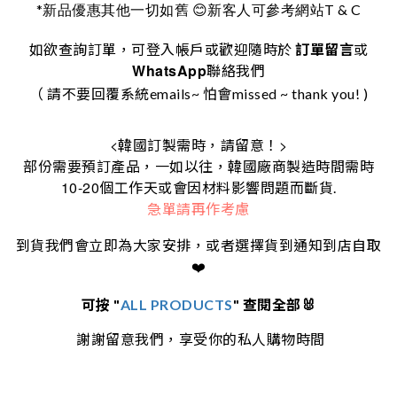
*
T & C
新品優惠其他一切如舊
😊
新客人可參考網站
如欲查詢訂單，可登入帳戶或歡迎隨時於
訂單留言
或
WhatsApp
聯絡我們
（ 請不要回覆系統emails~ 怕會missed ~ thank you! )
<
>
韓國訂製需時，請留意！
部份需要預訂產品，一如以往，韓國廠商製造時間需時
10-20
個工作天或會因材料影響問題而斷貨.
急單請再作考慮
到貨我們會立即為大家安排，或者選擇貨到通知到店自取
❤️
可按 "
ALL PRODUCTS
" 查閱全部🐰
謝謝留意我們，享受你的私人購物時間