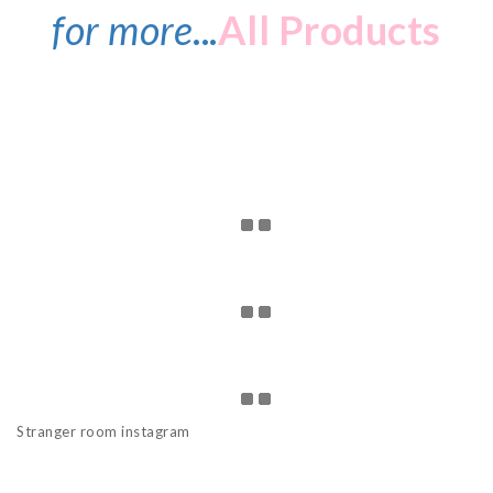
for more
...
All Products
Stranger room instagram