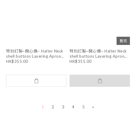
售完
特別訂製~開心價~ Halter Neck
特別訂製~開心價~ Halter Neck
shell buttons Layering Apron
shell buttons Layering Apron
Dress (WHITE )
Dress (DARK GREY)
HK$355.00
HK$355.00
1
2
3
4
5
»