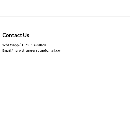
Contact Us
Whatsapp / +852-60633820
Email / halo.strangerroom@gmail.com
Retail store
Main~
2
AIRSIDE 3
L309
九龍啟德協調道
號
樓
號舖 /
Airside mall , shop 309 , 2 Concorde Rd, Kai Tak, Hong Kong
Monday - Sunday , Everyday 12:30-8:30PM / 星期一至日 ,
12:30-8:30PM