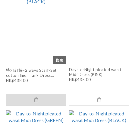
售完
Day-to-Night pleated wasit
特別訂製~2 ways Scarf-Set
Midi Dress (PINK)
cotton linen Tank Dress
HK$435.00
(BLACK)
HK$438.00