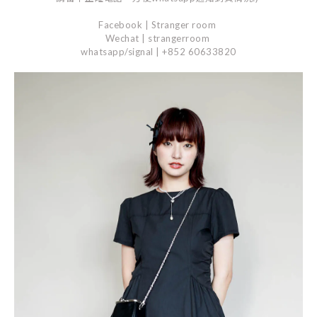
Facebook | Stranger room
Wechat | strangerroom
whatsapp/signal | +852 60633820