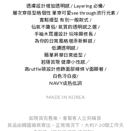
透膚設計增加透明感 / Layering 必備/
層次穿搭型格個性 單穿可愛see through流行元素 /
寛鬆版型 有別一般款式 /
仙氣不庸俗/ 氣質的透明感之選 /
手袖木耳邊設計 玩味顯修長 /
為你的日常風格增添新鮮感 /
低調透明感 /
簡單昇華日常造型 /
若隱苦現 健康小性感／
高ruffle領設計修飾面部線條 V面顯著 /
白色冷白皮/
NAVY
成熟低調
MADE IN KOREA
如現貨完售後，會幫客人立刻補貨
貨品由韓國廠商寄出，正常情況下，大約7-20個工作天