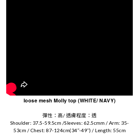
loose mesh Molly top (WHITE/ NAVY)
彈性：高/ 透膚程度：透
Shoulder: 37.5-59.5cm /Sleeves: 62.5cmm / Arm: 35-
53cm / Chest: 87-124cm(34’’-49’’) / Length: 55cm