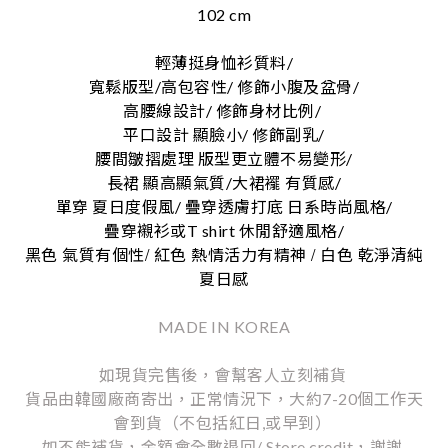
102 cm
輕薄挺身恤衫質料/
寬鬆版型/高包容性/ 修飾小腹及盆骨/
高腰線設計/ 修飾身材比例/
平口設計 顯臉小/ 修飾副乳/
腰間皺摺處理 版型更立體不易變形/
長裙 顯高顯氣質/大裙襬 有質感/
單穿 夏日度假風/ 疊穿透膚打底 日系時尚風格/
疊穿襯衫或T shirt 休閒舒適風格/
/
/
黑色
氣質有個性
紅色
熱情活力有精神
白色
乾淨清純
夏日感
MADE IN KOREA
如現貨完售後，會幫客人立刻補貨
貨品由韓國廠商寄出，正常情況下，大約7-20個工作天
會到貨（不包括紅日,或早到）
如不能補貨，金額會全數退回/ Store credit，謝謝