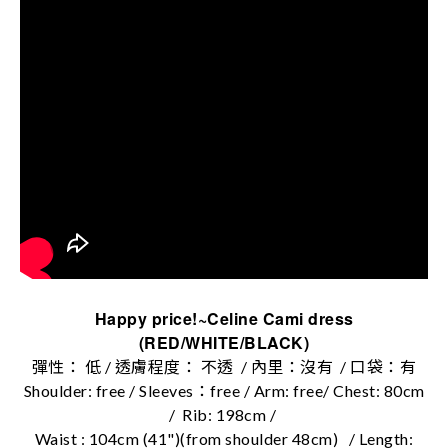
Happy price!~Celine Cami dress
(RED/WHITE/BLACK)
彈性： 低 / 透膚程度： 不透 / 內里：沒有 / 口袋：有
Shoulder: free / Sleeves：free / Arm: free/ Chest: 80cm
/
Rib: 198cm /
Waist : 104cm (41")(from shoulder 48cm)
/ Length: