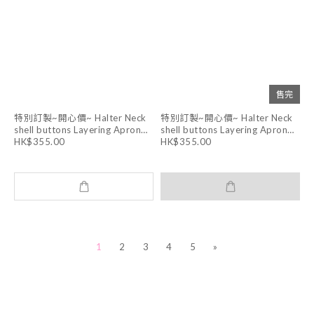
售完
特別訂製~開心價~ Halter Neck
特別訂製~開心價~ Halter Neck
shell buttons Layering Apron
shell buttons Layering Apron
Dress (WHITE )
Dress (DARK GREY)
HK$355.00
HK$355.00
1
2
3
4
5
»