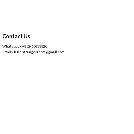
Contact Us
Whatsapp / +852-60633820
Email / halo.strangerroom@gmail.com
Retail store
Main~
2
AIRSIDE 3
L309
九龍啟德協調道
號
樓
號舖 /
Airside mall , shop 309 , 2 Concorde Rd, Kai Tak, Hong Kong
Monday - Sunday , Everyday 12:30-8:30PM / 星期一至日 ,
12:30-8:30PM