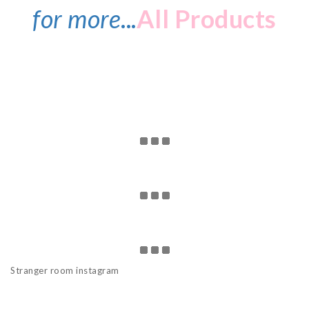
for more
...
All Products
Stranger room instagram