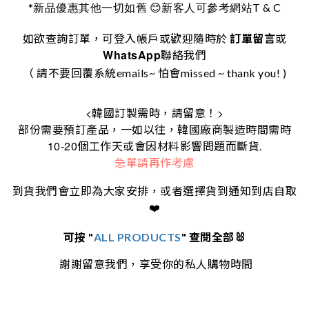
*
T & C
新品優惠其他一切如舊
😊
新客人可參考網站
如欲查詢訂單，可登入帳戶或歡迎隨時於
訂單留言
或
WhatsApp
聯絡我們
（ 請不要回覆系統emails~ 怕會missed ~ thank you! )
<
>
韓國訂製需時，請留意！
部份需要預訂產品，一如以往，韓國廠商製造時間需時
10-20
個工作天或會因材料影響問題而斷貨.
急單請再作考慮
到貨我們會立即為大家安排，或者選擇貨到通知到店自取
❤️
可按 "
ALL PRODUCTS
" 查閱全部🐰
謝謝留意我們，享受你的私人購物時間