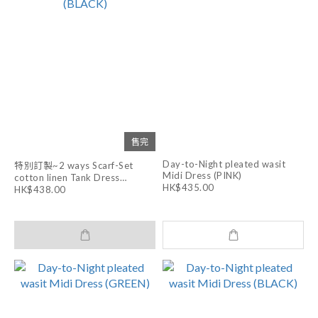
售完
Day-to-Night pleated wasit
特別訂製~2 ways Scarf-Set
Midi Dress (PINK)
cotton linen Tank Dress
HK$435.00
(BLACK)
HK$438.00