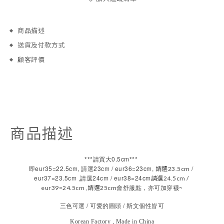
商品描述
送貨及付款方式
顧客評價
商品描述
***
0.5cm***
請買大
即eur35=22.5cm,
23cm / eur36=23cm,
/
請選
23.5cm
請選
eur37=23.5cm ,
24cm /
eur38=24cm
請選
24.5cm
/
請選
~
eur39=24.5cm ,
請選
25cm
會舒服點，亦可加穿襪
/ 可愛
/
三色可選
的圓頭
斯文個性皆可
Korean Factory , Made in China