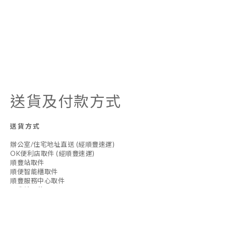
送貨及付款方式
送貨方式
辦公室/住宅地址直送 (經順豐速運)
OK便利店取件 (經順豐速運)
順豐站取件
順便智能櫃取件
順豐服務中心取件
順豐站取件
到 Airside no.309店 自取（貨到通知）
海外 - 香港郵寄空運
CHINA 順豐快遞到付~