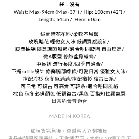
袋：沒有
Waist: Max-94cm (Max-37”) / Hip: 108cm (42”) /
Length: 54cm /
Hem: 60cm
絨面暗花布料/柔軟不易皺
玫瑰暗花 輕微女人味 低調質感設計/
腰間抽繩 隨意調節鬆緊/適合唔同腰圍 自由度高/
微A版型 修飾盆骨線條/
中長裙 流行長度/四季皆適合/
下擺ruffle設計 修飾腿部線條/可愛日常 優雅女人味/
搭配冷衫 秋冬感滿滿/搭配襯衫 復古日系/
可日常 可復古 可高貴 可韓系/適合唔同風格
棕色 秋冬必備顏色 低調復古/黑色 百搭知性顯氣質
日常約會皆適合
MADE IN KOREA
如現貨完售後，會幫客人立刻補貨
貨品由韓國廠商寄出，正常情況下，大約7-20個工作天