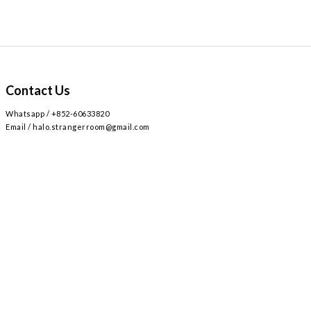
Contact Us
Whatsapp / +852-60633820
Email / halo.strangerroom@gmail.com
Retail store
Main~
2
AIRSIDE 3
L309
九龍啟德協調道
號
樓
號舖 /
Airside mall , shop 309 , 2 Concorde Rd, Kai Tak, Hong Kong
Monday - Sunday , Everyday 12:30-8:30PM / 星期一至日 ,
12:30-8:30PM