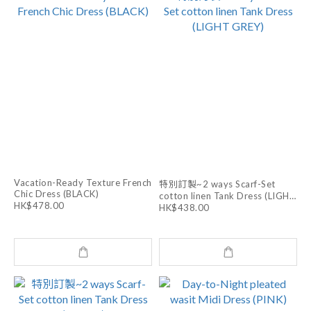
Vacation-Ready Texture French
特別訂製~2 ways Scarf-Set
Chic Dress (BLACK)
cotton linen Tank Dress (LIGHT
HK$478.00
GREY)
HK$438.00