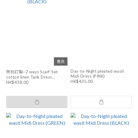
售完
Day-to-Night pleated wasit
特別訂製~2 ways Scarf-Set
Midi Dress (PINK)
cotton linen Tank Dress
HK$435.00
(BLACK)
HK$438.00