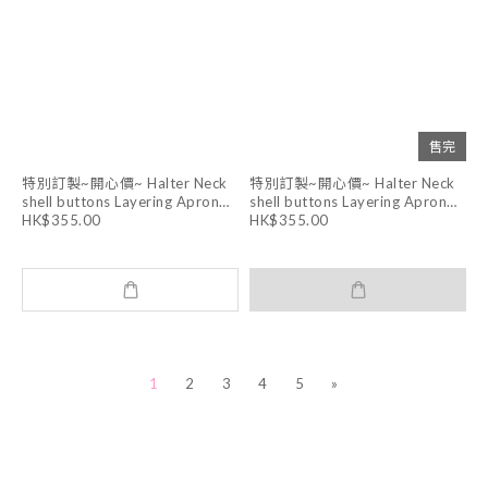
售完
特別訂製~開心價~ Halter Neck
特別訂製~開心價~ Halter Neck
shell buttons Layering Apron
shell buttons Layering Apron
Dress (WHITE )
Dress (DARK GREY)
HK$355.00
HK$355.00
1
2
3
4
5
»