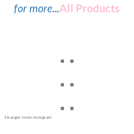
for more
...
All Products
Stranger room instagram