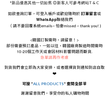
*
T & C
新品優惠其他一切如舊
😊
新客人可參考網站
如欲查詢訂單，可登入帳戶或歡迎隨時於
訂單留言
或
WhatsApp
聯絡我們
（ 請不要回覆系統emails~ 怕會missed ~ thank you! )
<
>
韓國訂製需時，請留意！
部份需要預訂產品，一如以往，韓國廠商製造時間需時
10-20
個工作天或會因材料影響問題而斷貨.
急單請再作考慮
到貨我們會立即為大家安排，或者選擇貨到通知到店自取
❤️
可按 "
ALL PRODUCTS
" 查閱全部🐰
謝謝留意我們，享受你的私人購物時間