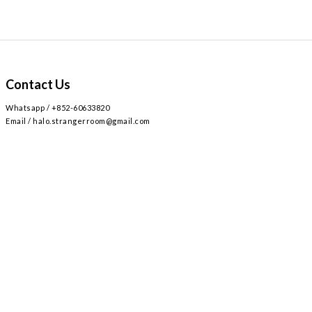
Contact Us
Whatsapp / +852-60633820
Email / halo.strangerroom@gmail.com
Retail store
Main~
2
AIRSIDE 3
L309
九龍啟德協調道
號
樓
號舖 /
Airside mall , shop 309 , 2 Concorde Rd, Kai Tak, Hong Kong
Monday - Sunday , Everyday 12:30-8:30PM / 星期一至日 ,
12:30-8:30PM