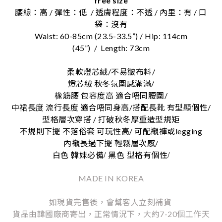
free size
腰線：高 / 彈性：低 / 透膚程度：不透 / 內里：有 / 口
袋：沒有
Waist: 60-85cm (23.5-33.5”) / Hip: 114cm
(45”)
/
Length: 73cm
柔軟燈芯絨/不易皺布料/
燈芯絨 秋冬氛圍感滿滿/
橡筋腰 包容度高 適合唔同腰圍/
中裙長度 流行長度 適合唔同身高/搭配長靴 有型顯個性/
型格層次穿搭 / 打破秋冬厚重造型規矩
不規則下擺 不落俗套 可玩性高/ 可配襯褲或legging
內襯長過下擺 輕鬆層次感/
/
/
白色
韓妹必備
黑色
型格有個性
MADE IN KOREA
如現貨完售後，會幫客人立刻補貨
貨品由韓國廠商寄出，正常情況下，大約7-20個工作天