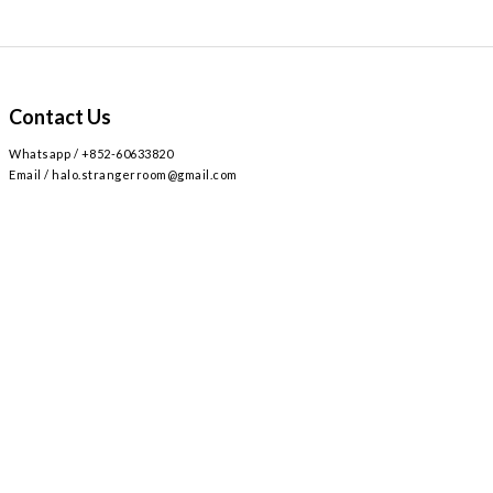
Contact Us
Whatsapp / +852-60633820
Email / halo.strangerroom@gmail.com
Retail store
Main~
2
AIRSIDE 3
L309
九龍啟德協調道
號
樓
號舖 /
Airside mall , shop 309 , 2 Concorde Rd, Kai Tak, Hong Kong
Monday - Sunday , Everyday 12:30-8:30PM / 星期一至日 ,
12:30-8:30PM