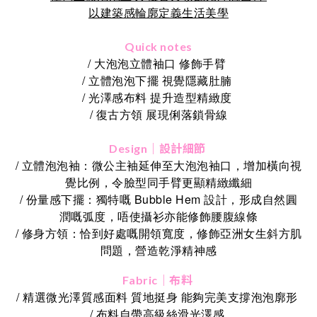
以建築感輪廓定義生活美學
Quick notes
/ 大泡泡立體袖口 修飾手臂
/ 立體泡泡下擺 視覺隱藏肚腩
/ 光澤感布料 提升造型精緻度
/ 復古方領 展現俐落鎖骨線
Design｜設計細節
/ 立體泡泡袖：微公主袖延伸至大泡泡袖口，增加橫向視
覺比例，令臉型同手臂更顯精緻纖細
/ 份量感下擺：獨特嘅 Bubble Hem 設計，形成自然圓
潤嘅弧度，唔使攝衫亦能修飾腰腹線條
/ 修身方領：恰到好處嘅開領寬度，修飾亞洲女生斜方肌
問題，營造乾淨精神感
Fabric｜布料
/ 精選微光澤質感面料 質地挺身 能夠完美支撐泡泡廓形
/ 布料自帶高級絲滑光澤感