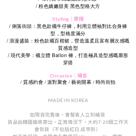
/ 粉色嬌嫩甜美 黑色型格大方
Styling｜穿搭
/ 俐落街頭：黑色款襯牛仔褲，利用立體袖對比合身褲
型，型格度滿分
/ 浪漫盛裝：粉色款襯百褶裙，營造溫柔且富有層次感嘅
質感造型
/ 現代美學：襯立體 Ballon 褲，打造極具造型感嘅廓形
穿搭
Occasion｜場合
/ 質感約會 / 派對聚會 / 藝術開幕 / 時尚街拍
MADE IN KOREA
如現貨完售後，會幫客人立刻補貨
貨品由韓國廠商寄出，正常情況下，大約7-20個工作天
會到貨（不包括紅日,或早到）