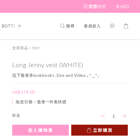
繁體中文
$
HKD
搜尋
會員登入
BOTTOM
BRAND PICKS
Beauty
SHOES&BAG
HAT&A
全部商品
>
TOP
Long Jenny vest (WHITE)
往下看更多lookbooks ,Size and Video ｡^‿^｡
HK$378.00
指定分類，香港一件免快遞
數量
加入購物車
立即購買