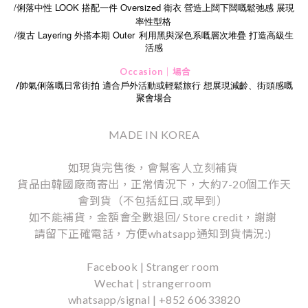
/俐落中性 LOOK 搭配一件 Oversized 衛衣 營造上闊下闊嘅鬆弛感 展現
率性型格
/
Layering
Outer
復古
外搭本期
利用黑與深色系嘅層次堆疊
打造高級生
活感
Occasion｜場合
/
帥氣俐落嘅日常街拍
適合戶外活動或輕鬆旅行
想展現減齡、街頭感嘅
聚會場合
MADE IN KOREA
如現貨完售後，會幫客人立刻補貨
貨品由韓國廠商寄出，正常情況下，大約7-20個工作天
會到貨（不包括紅日,或早到）
如不能補貨，金額會全數退回/ Store credit，謝謝
請留下正確電話，方便whatsapp通知到貨情況:)
Facebook | Stranger room
Wechat | strangerroom
whatsapp/signal | +852 60633820