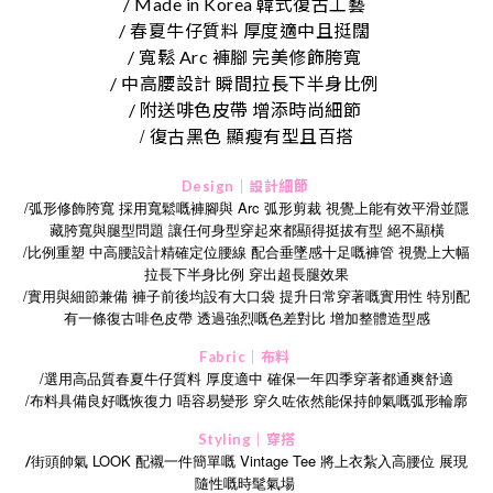
/
Made in Korea 韓式復古工藝
/ 春夏牛仔質料 厚度適中且挺闊
/ 寬鬆 Arc 褲腳 完美修飾胯寬
/ 中高腰設計 瞬間拉長下半身比例
/ 附送啡色皮帶 增添時尚細節
/
復古黑色
顯瘦有型且百搭
Design｜設計細節
/弧形修飾胯寬 採用寬鬆嘅褲腳與 Arc 弧形剪裁 視覺上能有效平滑並隱
藏胯寬與腿型問題 讓任何身型穿起來都顯得挺拔有型 絕不顯橫
/比例重塑 中高腰設計精確定位腰線 配合垂墜感十足嘅褲管 視覺上大幅
拉長下半身比例 穿出超長腿效果
/
實用與細節兼備
褲子前後均設有大口袋
提升日常穿著嘅實用性
特別配
有一條復古啡色皮帶
透過強烈嘅色差對比
增加整體造型感
Fabric｜布料
/選用高品質春夏牛仔質料 厚度適中 確保一年四季穿著都通爽舒適
/
布料具備良好嘅恢復力
唔容易變形
穿久咗依然能保持帥氣嘅弧形輪廓
Styling｜穿搭
街頭帥氣 LOOK 配襯一件簡單嘅 Vintage Tee 將上衣紮入高腰位 展現
/
隨性嘅時髦氣場