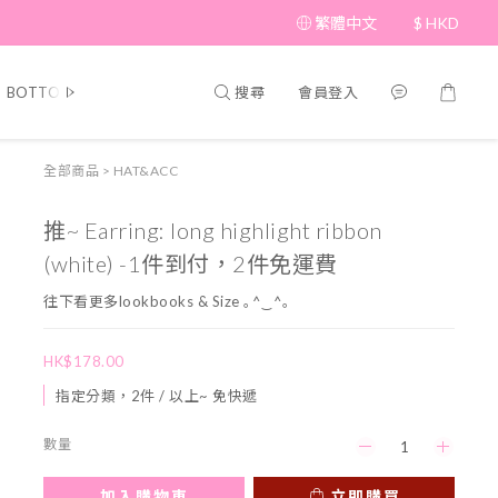
繁體中文
$
HKD
搜尋
會員登入
BOTTOM
BRAND PICKS
Beauty
SHOES&BAG
HAT&A
全部商品
>
HAT&ACC
推~ Earring: long highlight ribbon
(white) -1件到付，2件免運費
往下看更多lookbooks & Size ｡^‿^｡
HK$178.00
指定分類，2件 / 以上~ 免快遞
數量
加入購物車
立即購買