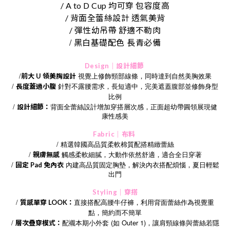
/ A to D Cup 均可穿 包容度高
/ 背面全蕾絲設計 透氣美背
/ 彈性幼吊帶 舒適不勒肉
/
黑白基礎配色
長青必備
Design｜設計細節
/
視覺上修飾頸部線條，同時達到自然美胸效果
前大 U 領美胸設計
/
針對不露腰需求，長短適中，完美遮蓋腹部並修飾身型
長度蓋過小腹
比例
/
設計細節：
背面全蕾絲設計增加穿搭層次感，正面超幼帶圓領展現健
康性感美
Fabric｜布料
/ 精選韓國高品質柔軟棉質配搭精緻蕾絲
/
觸感柔軟細膩，大動作依然舒適，適合全日穿著
親膚無感
/
固定
Pad
免內衣
內建高品質固定胸墊，解決內衣搭配煩惱，夏日輕鬆
出門
Styling｜穿搭
/
直接搭配高腰牛仔褲，利用背面蕾絲作為視覺重
質感單穿 LOOK：
點，簡約而不簡單
/
配襯本期小外套 (如 Outer 1)，讓肩頸線條與蕾絲若隱
層次疊穿模式：