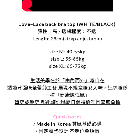
Love~Lace back bra top (WHITE/BLACK)
彈性：高 / 透膚程度：不透
Length: 39cm(strap adjustable)
size M: 40-55kg
size L: 55-65kg
size XL: 65-75kg
生活美學在於「由內而外」嘅自在
透過背面嘅全蕾絲工藝 展現不經意嘅女人味，追求嘅係
一種「健康嘅性感」
單穿或疊穿
都能讓你喺夏日保持優雅且毫無負擔
Quick notes
/
Made in Korea
質感基礎必備
/ 固定胸墊設計 不走位免煩惱