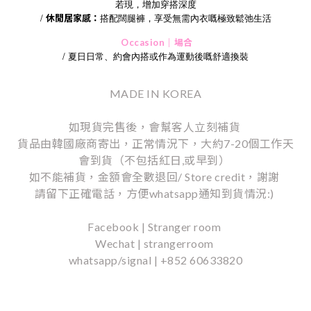
若現，增加穿搭深度
/
休閒居家感：
搭配闊腿褲，享受無需內衣嘅極致鬆弛生活
Occasion｜場合
/
夏日日常、約會內搭或作為運動後嘅舒適換裝
MADE IN KOREA
如現貨完售後，會幫客人立刻補貨
貨品由韓國廠商寄出，正常情況下，大約7-20個工作天
會到貨（不包括紅日,或早到）
如不能補貨，金額會全數退回/ Store credit，謝謝
請留下正確電話，方便whatsapp通知到貨情況:)
Facebook | Stranger room
Wechat | strangerroom
whatsapp/signal | +852 60633820