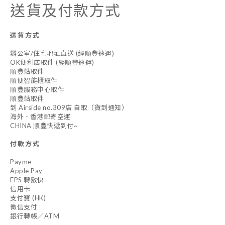
送貨及付款方式
送貨方式
辦公室/住宅地址直送 (經順豐速運)
OK便利店取件 (經順豐速運)
順豐站取件
順便智能櫃取件
順豐服務中心取件
順豐站取件
到 Airside no.309店 自取（貨到通知）
海外 - 香港郵寄空運
CHINA 順豐快遞到付~
付款方式
Payme
Apple Pay
FPS 轉數快
信用卡
支付寶 (HK)
微信支付
銀行轉帳／ATM