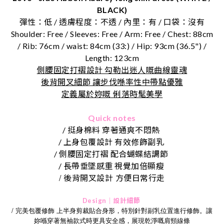
BLACK)
彈性：低 / 透膚程度：不透 / 內里：有 / 口袋：沒有
Shoulder: Free / Sleeves: Free / Arm: Free / Chest: 88cm
/ Rib: 76cm / waist: 84cm (33:) / Hip: 93cm (36.5") /
Length: 123cm
側腰固定打褶設計 勾勒出迷人嘅曲線靈魂
後背開叉細節 讓步伐喺率性中帶點優雅
定義屬於妳嘅
俐落時髦美學
Quick notes
/ 挺身棉料 穿著通爽不悶熱
/ 上身包覆設計 有效修飾副乳
/ 側腰固定打褶 配合蝴蝶結調節
/ 長帶垂墜感重 視覺加倍顯瘦
/
後背開叉設計
方便日常行走
Design｜設計細節
/ 完美包覆修飾 上半身剪裁貼合身形，特別針對副乳位置進行修飾。讓
妳喺穿著無袖款式時更具安全感，展現乾淨嘅肩頸線條