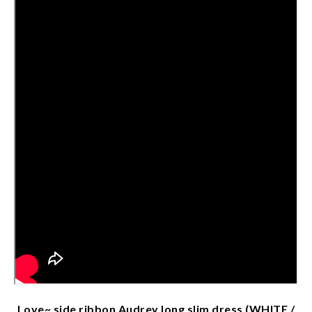
Love~ side ribbon Audrey long slim dress (WHITE /