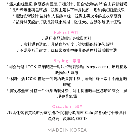
/ 迷人曲線重塑 側腰設有固定打褶設計，配合蝴蝶結綁帶自由調節鬆緊
/ 長帶帶嚟重磅垂墜感，視覺上延伸下半身比例，增加纖細顯瘦效果
/ 靈動後背設計 後背加入精緻車線，視覺上再次修飾並收窄腰身
/
後背開叉設計打破長裙嘅束縛感，確保大步走動依然保持優雅
Fabric｜布料
/ 選用高品質嘅挺身棉質面料
/ 布料通爽透氣，具備自然挺度，讓裙擺保持俐落版型
/
不易變形且耐穿，係日常衣櫥中兼具舒適度與質感嘅首選
Styling｜穿搭
/ 都會時髦 LOOK 單穿配襯一對法式瑪莉珍鞋 (Mary Janes)，展現極致
嘅簡約大氣感
/ 休閒生活 LOOK 搭配一個簡約嘅皮質手袋，適合忙碌日常中不經意嘅
時髦
/
層次感疊穿
外搭一件薄身西裝外套，利用長裙嘅垂墜感增加層次，展
現專業氣場
Occasion｜場合
/
/
Cafe
/
展現俐落氣質嘅辦公室穿搭
休閒精緻嘅週末
聚會
旅行中兼具舒
OOTD
適與高上鏡率嘅
MADE IN KOREA