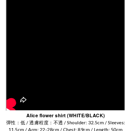
Alice flower shirt (WHITE/BLACK
)
/
/
Shoulder: 32.5cm / Sleeves:
彈性：低
透膚程度：不透
11.5cm / Arm: 22-28cm / Chest: 89cm / Length: 50cm