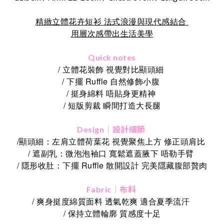
精緻立體花卉短衫 法式浪漫與現代感結合
用層次感帶出生活美學
Quick notes
/ 立體花裝飾 視覺對比顯頭細
/ 下擺 Ruffle 自然修飾小腹
/ 挺身綿料 唔貼身更精神
/ 短版剪裁 瞬間打造大長腿
Design｜設計細節
/顯頭細：左肩立體荷葉花 視覺聚焦上方 修正頭肩比
/ 遮副乳：微泡泡袖口 寬鬆遮蓋腋下 唔勒手臂
/ 隱形收肚：下擺 Ruffle 散開設計 完美隱藏腹部贅肉
Fabric｜布料
/ 爽身挺度綿質面料 透氣乾爽 適合夏季流汗
/ 保持立體輪廓 質感度十足