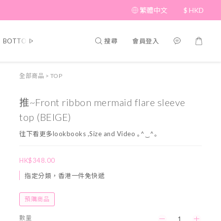
繁體中文
$
HKD
搜尋
會員登入
BOTTOM
BRAND PICKS
Beauty
SHOES&BAG
HAT&A
全部商品
>
TOP
推~Front ribbon mermaid flare sleeve
top (BEIGE)
往下看更多lookbooks ,Size and Video ｡^‿^｡
HK$348.00
指定分類，香港一件免快遞
預購商品
數量