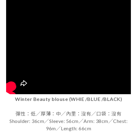
Winter Beauty blouse (WHIE /BLUE /BLACK)
彈性：低／厚薄：中／內里：沒有／口袋：沒有
Shoulder: 36cm／Sleeve: 56cm／Arm: 38cm／Chest:
96m／Length: 66cm