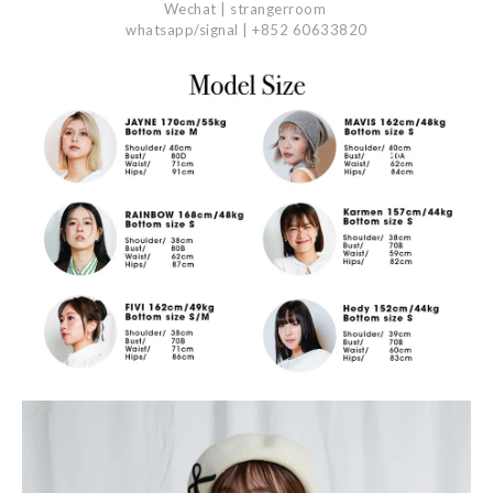
Wechat | strangerroom
whatsapp/signal | +852 60633820