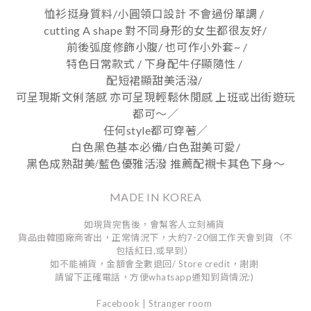
恤衫挺身質料/小圓領口設計 不會過份單調 /
cutting A shape 對不同身形的女生都很友好/
前後弧度修飾小腹/ 也可作小外套~ /
特色日常款式 / 下身配牛仔顯隨性 /
配短裙顯甜美活潑/
可呈現斯文俐落感 亦可呈現輕鬆休閒感 上班或出街遊玩
都可～／
任何style都可穿著／
白色黑色基本必備/白色甜美可愛/
/
黑色成熟甜美
藍色優雅活潑
推薦配襯卡其色下身～
MADE IN KOREA
如現貨完售後，會幫客人立刻補貨
貨品由韓國廠商寄出，正常情況下，大約7-20個工作天會到貨（不
包括紅日,或早到）
如不能補貨，金額會全數退回/ Store credit，謝謝
請留下正確電話，方便whatsapp通知到貨情況:)
Facebook | Stranger room