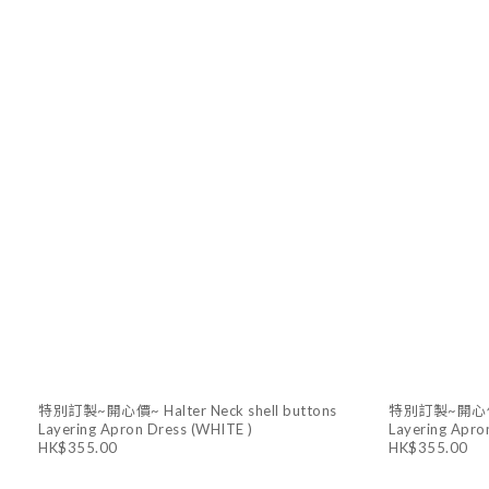
特別訂製~開心價~ Halter Neck shell buttons
特別訂製~開心價~ H
Layering Apron Dress (WHITE )
Layering Apro
HK$355.00
HK$355.00