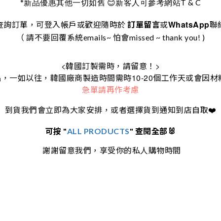
*
T & C
新品優惠其他一切如舊
😊
新客人可參考網站
WhatsApp
查詢訂單，可登入帳戶或歡迎隨時於
訂單留言
或
聯
（ 請不要回覆系統emails~ 怕會missed ~ thank you! )
<
>
韓國訂製需時，請留意！
10-20
品，一如以往，韓國廠商製造時間需時
個工作天或會因材
急單請再作考慮
到貨我們會立即為大家安排，或者選擇貨到通知到店自取
❤️
可按 "
ALL PRODUCTS
" 查閱全部🐰
謝謝留意我們，享受你的私人購物時間