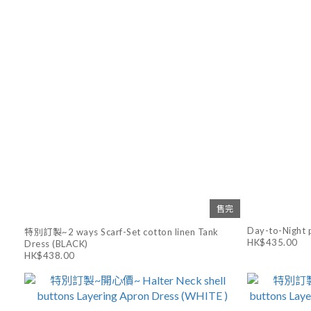
售完
Day-to-Night p
特別訂製~2 ways Scarf-Set cotton linen Tank
HK$435.00
Dress (BLACK)
HK$438.00