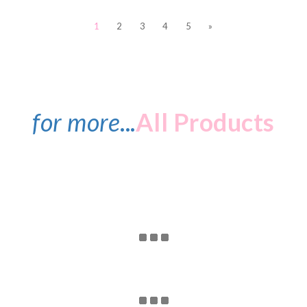
1
2
3
4
5
»
for more
...
All Products