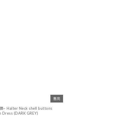
售完
alter Neck shell buttons
n Dress (DARK GREY)