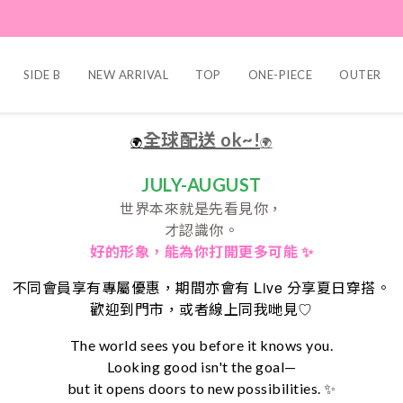
SIDE B
NEW ARRIVAL
TOP
ONE-PIECE
OUTER
全球配送 ok~!
🌍
🌍
JULY-AUGUST
世界本來就是先看見你，
才認識你。
好的形象，
能為你打開更多可能 ✨
Live
不同會員享有專屬優惠，期間亦會有
分享夏日穿搭。
♡
歡迎到門市，或者線上同我哋見
The world sees you before it knows you.
Looking good isn't the goal—
but it opens doors to new possibilities. ✨