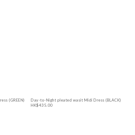
Dress (GREEN)
Day-to-Night pleated wasit Midi Dress (BLACK)
HK$435.00