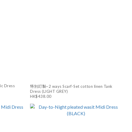
ic Dress
特別訂製~2 ways Scarf-Set cotton linen Tank
Dress (LIGHT GREY)
HK$438.00