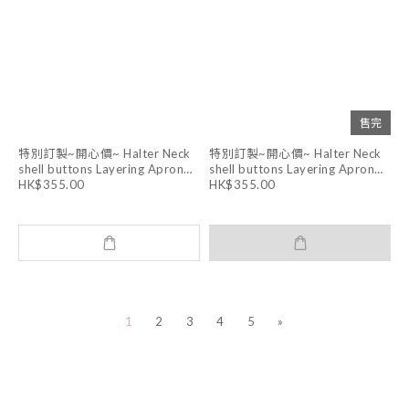
售完
特別訂製~開心價~ Halter Neck
特別訂製~開心價~ Halter Neck
shell buttons Layering Apron
shell buttons Layering Apron
Dress (WHITE )
Dress (DARK GREY)
HK$355.00
HK$355.00
1
2
3
4
5
»