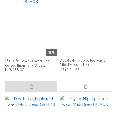
售完
Day-to-Night pleated wasit
特別訂製~2 ways Scarf-Set
Midi Dress (PINK)
cotton linen Tank Dress
HK$435.00
(BLACK)
HK$438.00