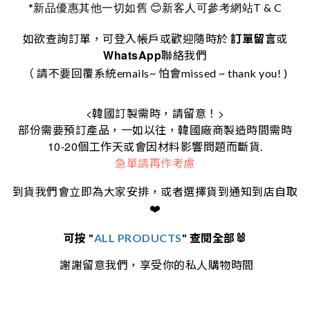
*
T & C
新品優惠其他一切如舊
😊
新客人可參考網站
如欲查詢訂單，可登入帳戶或歡迎隨時於
訂單留言
或
WhatsApp
聯絡我們
（ 請不要回覆系統emails~ 怕會missed ~ thank you! )
<
>
韓國訂製需時，請留意！
部份需要預訂產品，一如以往，韓國廠商製造時間需時
10-20
個工作天或會因材料影響問題而斷貨.
急單請再作考慮
到貨我們會立即為大家安排，或者選擇貨到通知到店自取
❤️
可按 "
ALL PRODUCTS
" 查閱全部🐰
謝謝留意我們，享受你的私人購物時間