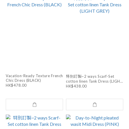
Vacation-Ready Texture French
特別訂製~2 ways Scarf-Set
Chic Dress (BLACK)
cotton linen Tank Dress (LIGHT
HK$478.00
GREY)
HK$438.00