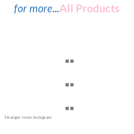
for more
...
All Products
Stranger room instagram