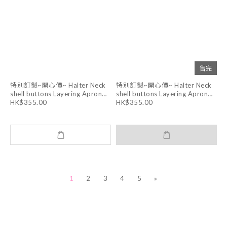
售完
特別訂製~開心價~ Halter Neck
特別訂製~開心價~ Halter Neck
shell buttons Layering Apron
shell buttons Layering Apron
Dress (WHITE )
Dress (DARK GREY)
HK$355.00
HK$355.00
1
2
3
4
5
»