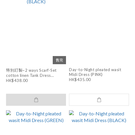
售完
Day-to-Night pleated wasit
特別訂製~2 ways Scarf-Set
Midi Dress (PINK)
cotton linen Tank Dress
HK$435.00
(BLACK)
HK$438.00