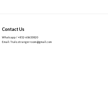
Contact Us
Whatsapp / +852-60633820
Email / halo.strangerroom@gmail.com
Retail store
Main~
2
AIRSIDE 3
L309
九龍啟德協調道
號
樓
號舖 /
Airside mall , shop 309 , 2 Concorde Rd, Kai Tak, Hong Kong
Monday - Sunday , Everyday 12:30-8:30PM / 星期一至日 ,
12:30-8:30PM