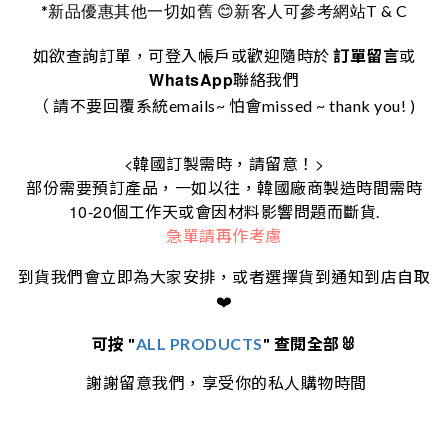
*
T & C
新品優惠其他一切如舊
😊
新客人可參考網站
如欲查詢訂單，可登入帳戶或歡迎隨時於
訂單留言
或
WhatsApp
聯絡我們
（ 請不要回覆系統emails~ 怕會missed ~ thank you! )
<
>
韓國訂製需時，請留意！
部份需要預訂產品，一如以往，韓國廠商製造時間需時
10-20
個工作天或會因材料影響問題而斷貨.
急單請再作考慮
到貨我們會立即為大家安排，或者選擇貨到通知到店自取
❤️
可按 "
ALL PRODUCTS
" 查閱全部🐰
謝謝留意我們，享受你的私人購物時間