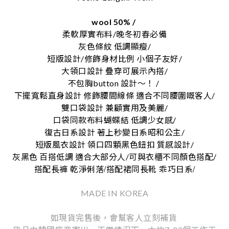
wool 50% /
柔軟厚實布料/晚冬初春必備
灰色條紋 低調顯瘦/
短版設計/修飾身材比例 小個子友好/
大領口設計 疊穿可展示內搭/
不包胸button 設計～！ /
下擺寬鬆直身設計 修飾腰間線條 適合不同腰圍嘅客人/
雙口袋設計 兼顧實用及美麗/
口袋同款布料蝴蝶結 低調少女感/
復古日系設計 著上秒變日系昭和公主/
短版風衣設計 領口四顆黑色鈕扣 質感設計/
灰黑色 百搭低調 適合大部分人/可與衣櫃不同顏色搭配/
/
/
搭配長褲
乾淨俐落
搭配裙同長靴
乖巧日系
MADE IN KOREA
如現貨完售後，會幫客人立刻補貨