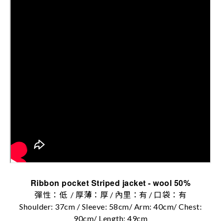
Ribbon pocket Striped jacket - wool 50%
彈性：低 / 厚薄：厚 / 內里：有 / 口袋：有
Shoulder: 37cm / Sleeve: 58cm/ Arm: 40cm/ Chest:
90cm/ Length: 49cm