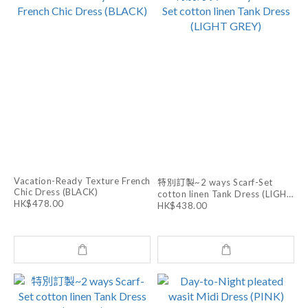
Vacation-Ready Texture French
特別訂製~2 ways Scarf-Set
Chic Dress (BLACK)
cotton linen Tank Dress (LIGHT
HK$478.00
GREY)
HK$438.00