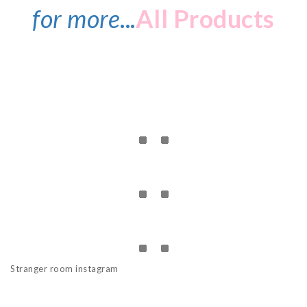
for more
...
All Products
Stranger room instagram