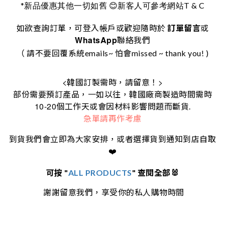
*
T & C
新品優惠其他一切如舊
😊
新客人可參考網站
如欲查詢訂單，可登入帳戶或歡迎隨時於
訂單留言
或
WhatsApp
聯絡我們
（ 請不要回覆系統emails~ 怕會missed ~ thank you! )
<
>
韓國訂製需時，請留意！
部份需要預訂產品，一如以往，韓國廠商製造時間需時
10-20
個工作天或會因材料影響問題而斷貨.
急單請再作考慮
到貨我們會立即為大家安排，或者選擇貨到通知到店自取
❤️
可按 "
ALL PRODUCTS
" 查閱全部🐰
謝謝留意我們，享受你的私人購物時間