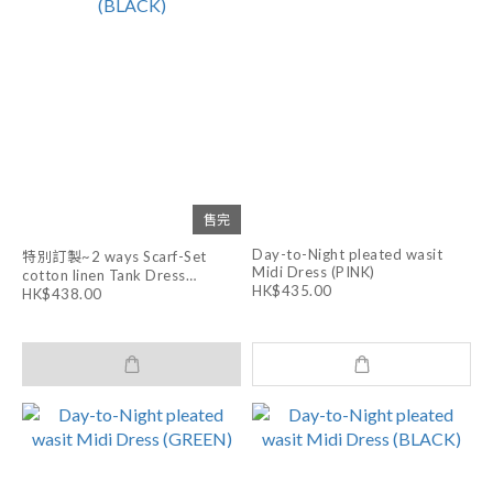
售完
Day-to-Night pleated wasit
特別訂製~2 ways Scarf-Set
Midi Dress (PINK)
cotton linen Tank Dress
HK$435.00
(BLACK)
HK$438.00