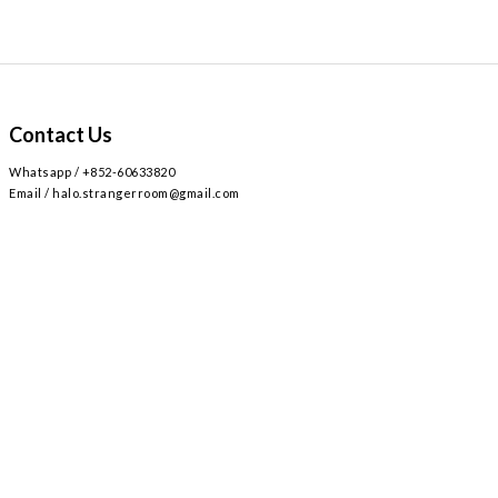
Contact Us
Whatsapp / +852-60633820
Email / halo.strangerroom@gmail.com
Retail store
Main~
2
AIRSIDE 3
L309
九龍啟德協調道
號
樓
號舖 /
Airside mall , shop 309 , 2 Concorde Rd, Kai Tak, Hong Kong
Monday - Sunday , Everyday 12:30-8:30PM / 星期一至日 ,
12:30-8:30PM