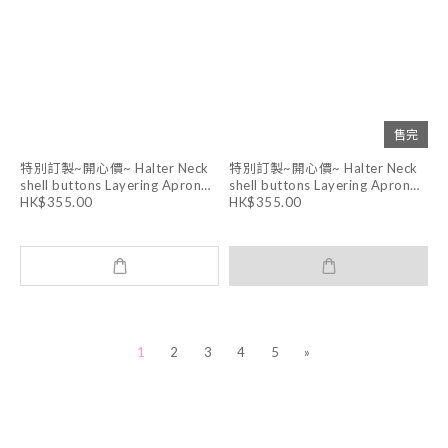
售完
特別訂製~開心價~ Halter Neck
特別訂製~開心價~ Halter Neck
shell buttons Layering Apron
shell buttons Layering Apron
Dress (WHITE )
Dress (DARK GREY)
HK$355.00
HK$355.00
1
2
3
4
5
»