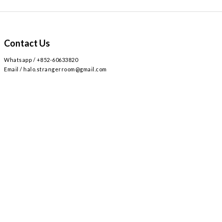
Contact Us
Whatsapp / +852-60633820
Email / halo.strangerroom@gmail.com
Retail store
Main~
2
AIRSIDE 3
L309
九龍啟德協調道
號
樓
號舖 /
Airside mall , shop 309 , 2 Concorde Rd, Kai Tak, Hong Kong
Monday - Sunday , Everyday 12:30-8:30PM / 星期一至日 ,
12:30-8:30PM