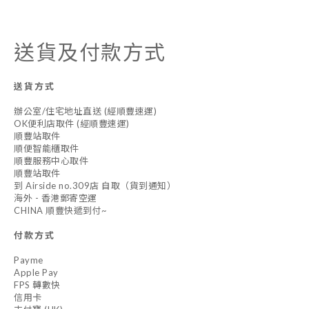
送貨及付款方式
送貨方式
辦公室/住宅地址直送 (經順豐速運)
OK便利店取件 (經順豐速運)
順豐站取件
順便智能櫃取件
順豐服務中心取件
順豐站取件
到 Airside no.309店 自取（貨到通知）
海外 - 香港郵寄空運
CHINA 順豐快遞到付~
付款方式
Payme
Apple Pay
FPS 轉數快
信用卡