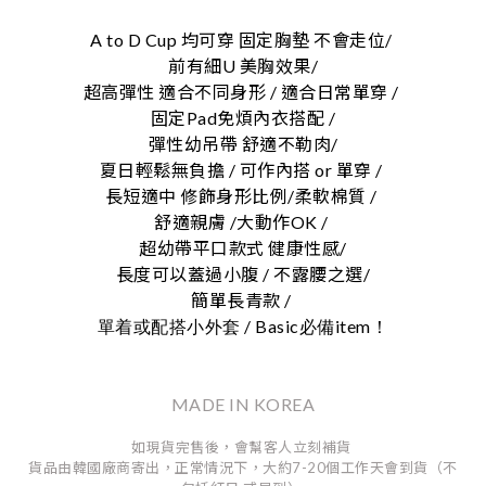
A to D Cup 均可穿 固定胸墊 不會走位/
前有細U 美胸效果/
超高彈性 適合不同身形 / 適合日常單穿 /
固定Pad免煩內衣搭配 /
彈性幼吊帶 舒適不勒肉/
夏日輕鬆無負擔 / 可作內搭 or 單穿 /
長短適中 修飾身形比例/柔軟棉質 /
舒適親膚 /大動作OK /
超幼帶平口款式 健康性感/
長度可以蓋過小腹 / 不露腰之選/
簡單長青款 /
/ Basic
item
單着或配搭小外套
必備
！
MADE IN KOREA
如現貨完售後，會幫客人立刻補貨
貨品由韓國廠商寄出，正常情況下，大約7-20個工作天會到貨（不