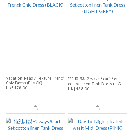
Vacation-Ready Texture French
特別訂製~2 ways Scarf-Set
Chic Dress (BLACK)
cotton linen Tank Dress (LIGHT
HK$478.00
GREY)
HK$438.00