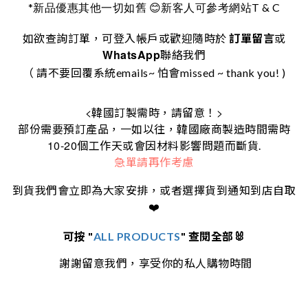
*
T & C
新品優惠其他一切如舊
😊
新客人可參考網站
如欲查詢訂單，可登入帳戶或歡迎隨時於
訂單留言
或
WhatsApp
聯絡我們
（ 請不要回覆系統emails~ 怕會missed ~ thank you! )
<
>
韓國訂製需時，請留意！
部份需要預訂產品，一如以往，韓國廠商製造時間需時
10-20
個工作天或會因材料影響問題而斷貨.
急單請再作考慮
到貨我們會立即為大家安排，或者選擇貨到通知到店自取
❤️
可按 "
ALL PRODUCTS
" 查閱全部🐰
謝謝留意我們，享受你的私人購物時間