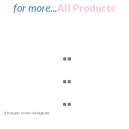
for more
...
All Products
Stranger room instagram