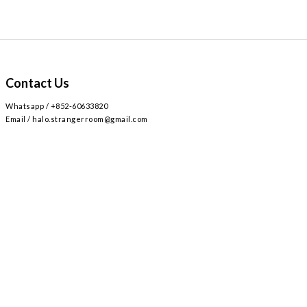
Contact Us
Whatsapp / +852-60633820
Email / halo.strangerroom@gmail.com
Retail store
Main~
2
AIRSIDE 3
L309
九龍啟德協調道
號
樓
號舖 /
Airside mall , shop 309 , 2 Concorde Rd, Kai Tak, Hong Kong
Monday - Sunday , Everyday 12:30-8:30PM / 星期一至日 ,
12:30-8:30PM