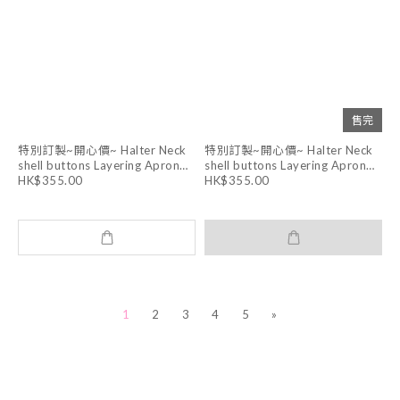
售完
特別訂製~開心價~ Halter Neck
特別訂製~開心價~ Halter Neck
shell buttons Layering Apron
shell buttons Layering Apron
Dress (WHITE )
Dress (DARK GREY)
HK$355.00
HK$355.00
1
2
3
4
5
»