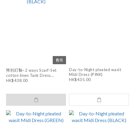
售完
Day-to-Night pleated wasit
特別訂製~2 ways Scarf-Set
Midi Dress (PINK)
cotton linen Tank Dress
HK$435.00
(BLACK)
HK$438.00