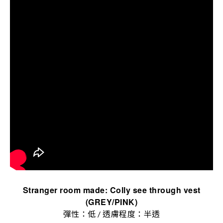
Stranger room made: Colly see through vest
(GREY/PINK)
彈性：低 / 透膚程度：半透