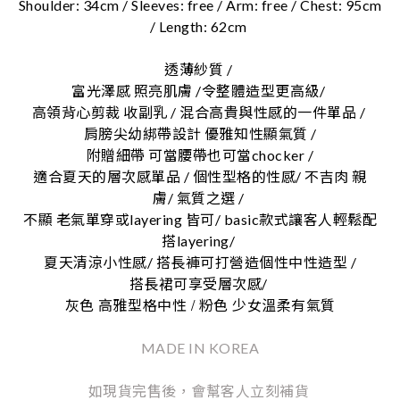
Shoulder: 34cm / Sleeves: free / Arm: free / Chest: 95cm
/ Length: 62cm
透薄紗質 /
富光澤感 照亮肌膚 /令整體造型更高級/
高領背心剪裁 收副乳 / 混合高貴與性感的一件單品 /
肩膀尖幼綁帶設計 優雅知性顯氣質 /
附贈細帶 可當腰帶也可當chocker /
適合夏天的層次感單品 / 個性型格的性感/ 不吉肉 親
膚/ 氣質之選 /
不顯 老氣單穿或layering 皆可/ basic款式讓客人輕鬆配
搭layering/
夏天清涼小性感/ 搭長褲可打營造個性中性造型 /
搭長裙可享受層次感/
/
灰色
高雅型格中性
粉色
少女溫柔有氣質
MADE IN KOREA
如現貨完售後，會幫客人立刻補貨