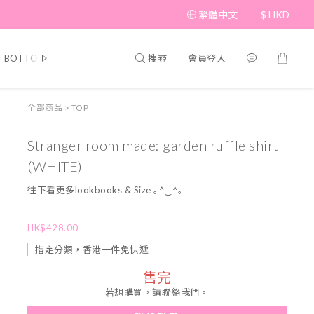
繁體中文
$
HKD
搜尋
會員登入
BOTTOM
BRAND PICKS
Beauty
SHOES&BAG
HAT&A
全部商品
>
TOP
Stranger room made: garden ruffle shirt
(WHITE)
往下看更多lookbooks & Size ｡^‿^｡
HK$428.00
指定分類，香港一件免快遞
售完
若想購買，請聯絡我們。