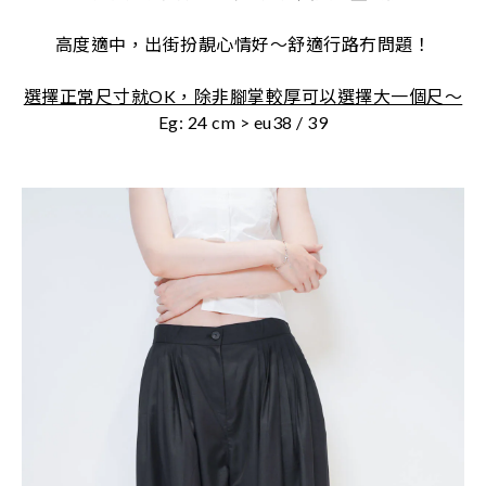
高度適中，出街扮靚心情好～舒適行路冇問題！
選擇正常尺寸就OK，除非腳掌較厚可以選擇大一個尺～
Eg: 24 cm > eu38 / 39